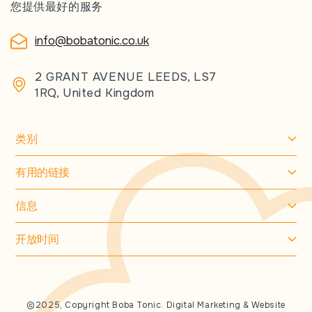
您提供最好的服务
info@bobatonic.co.uk
2 GRANT AVENUE LEEDS, LS7
1RQ, United Kingdom
类别
有用的链接
信息
开放时间
©2025, Copyright Boba Tonic. Digital Marketing & Website